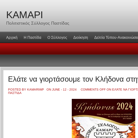
ΚΑΜΑΡΙ
Πολιτιστικός Σύλλογος Παστίδας
Αρχική
Η Παστίδα
Ο Σύλλογος
Διοίκηση
Δελτία Τύπου-Ανακοινώσε
Ελάτε να γιορτάσουμε τον Κλήδονα στη
POSTED BY KAMARIWP
ON JUNE - 12 - 2024
COMMENTS OFF
ON ΕΛΆΤΕ ΝΑ ΓΙΟΡ
ΠΑΣΤΊΔΑ