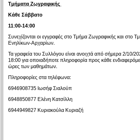
Τ̲μ̲ή̲μ̲α̲τ̲α̲ ̲Ζ̲ω̲γ̲ρ̲α̲φ̲ι̲κ̲ή̲ς̲
Κάθε Σάββατο
11:00-14:00
Συνεχίζονται οι εγγραφές στο Τμήμα Ζωγραφικής και στο
Ενηλίκων-Αρχαρίων.
Τα γραφεία του Συλλόγου είναι ανοιχτά από σήμερα 2/10/202
18:00 για οποιαδήποτε πληροφορία προς κάθε ενδιαφερόμενο
ώρες των μαθημάτων.
Πληροφορίες στα τηλέφωνα:
6946908735 Ιωσήφ Σιαλούπ
6948850877 Ελένη Κατσίλλη
6944949827 Κυριακούλα Κυριαζή