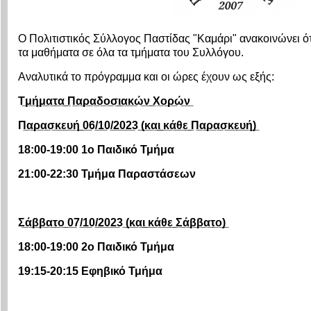
Ο Πολιτιστικός Σύλλογος Παστίδας "Καμάρι" ανακοινώνει ότι
τα μαθήματα σε όλα τα τμήματα του Συλλόγου.
Αναλυτικά το πρόγραμμα και οι ώρες έχουν ως εξής:
Τ̲μ̲ή̲μ̲α̲τ̲α̲ ̲Π̲α̲ρ̲α̲δ̲ο̲σ̲ι̲α̲κ̲ώ̲ν̲ ̲Χ̲ο̲ρ̲ώ̲ν̲
Π̲α̲ρ̲α̲σ̲κ̲ε̲υ̲ή̲ ̲0̲6/̲1̲0/̲2̲0̲2̲3 ̲(̲κ̲α̲ι̲ ̲κ̲ά̲θ̲ε̲ ̲Π̲α̲ρ̲α̲σ̲κ̲ε̲υ̲ή̲)̲
18:00-19:00 1ο Παιδικό Τμήμα
21:00-22:30 Τμήμα Παραστάσεων
Σ̲ά̲β̲β̲α̲τ̲ο̲ ̲0̲7/̲1̲0/̲2̲0̲2̲3 ̲(̲κ̲α̲ι̲ ̲κ̲ά̲θ̲ε̲ ̲Σ̲ά̲β̲β̲α̲τ̲ο̲)̲
18:00-19:00 2ο Παιδικό Τμήμα
19:15-20:15 Εφηβικό Τμήμα