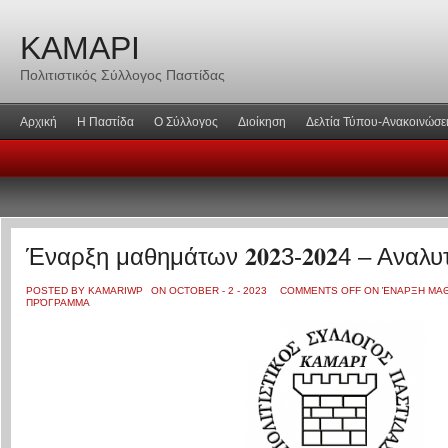
ΚΑΜΑΡΙ
Πολιτιστικός Σύλλογος Παστίδας
Αρχική
Η Παστίδα
Ο Σύλλογος
Διοίκηση
Δελτία Τύπου-Ανακοινώσε
Έναρξη μαθημάτων 𝟐𝟎𝟐3-𝟐𝟎𝟐4 – Ανα
POSTED BY KAMARIWP
ON OCTOBER - 2 - 2023
COMMENTS OFF
ON ΈΝΑΡΞΗ ΜΑΘΗΜΆ
ΠΡΌΓΡΑΜΜΑ