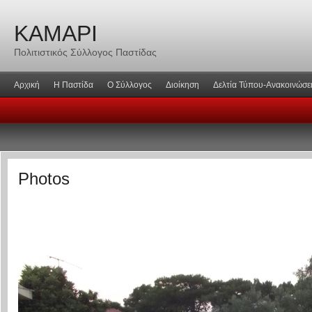
ΚΑΜΑΡΙ
Πολιτιστικός Σύλλογος Παστίδας
Αρχική
Η Παστίδα
Ο Σύλλογος
Διοίκηση
Δελτία Τύπου-Ανακοινώσε
Photos