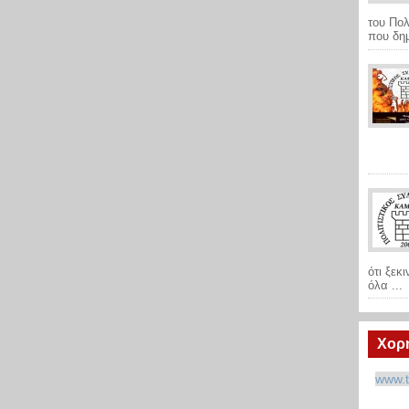
του Πολ
που δημ
ότι ξεκ
όλα ...
Χορ
www.t