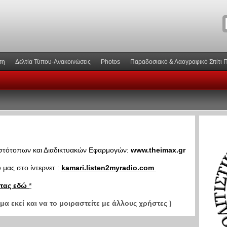
ση
Δελτία Τύπου-Ανακοινώσεις
Photos
Παραδοσιακό & Λαογραφικό Σπίτι 
 Ιστότοπων και Διαδικτυακών Εφαρμογών:
www.theimax.gr
μας στο ίντερνετ :
kamari.listen2myradio.com
ντας εδώ
*
α εκεί και να το μοιραστείτε με άλλους χρήστες )