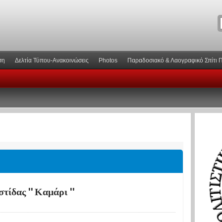
ση
Δελτία Τύπου-Ανακοινώσεις
Photos
Παραδοσιακό & Λαογραφικό Σπίτι 